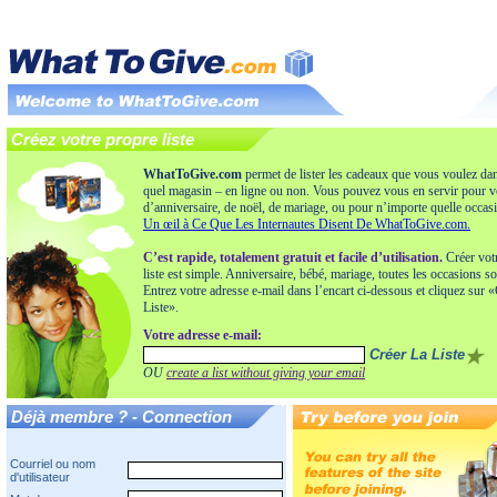
Créez votre propre liste
WhatToGive.com
permet de lister les cadeaux que vous voulez
da
quel magasin – en ligne ou non. Vous pouvez vous en servir pour vo
d’anniversaire, de noël, de mariage, ou pour n’importe quelle occas
Un œil à Ce Que Les Internautes Disent De WhatToGive.com.
C’est rapide, totalement gratuit et facile d’utilisation.
Créer vot
liste est simple. Anniversaire, bébé, mariage, toutes les occasions s
Entrez votre adresse e-mail dans l’encart ci-dessous et cliquez sur 
Liste».
Votre adresse e-mail:
OU
create a list without giving your email
Déjà membre ? - Connection
Courriel ou nom
d'utilisateur